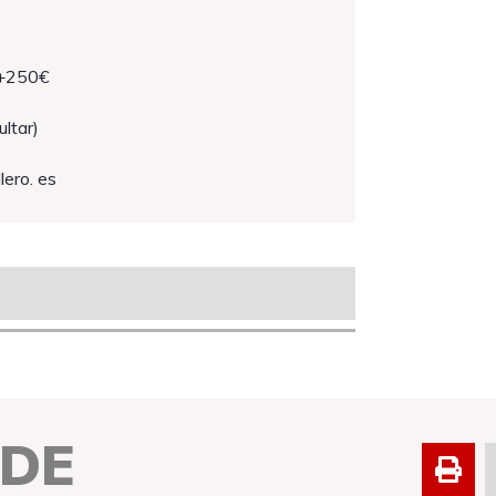
 +250€
ltar)
lero. es
 DE