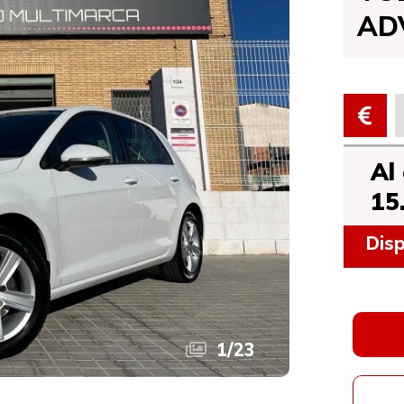
AD
Al
15
Disp
1
/
23