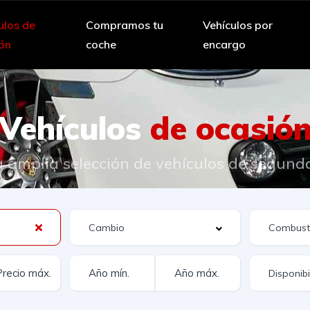
ulos de
Compramos tu
Vehículos por
ón
coche
encargo
Vehículos
de ocasió
 amplia selección de vehículos de segund