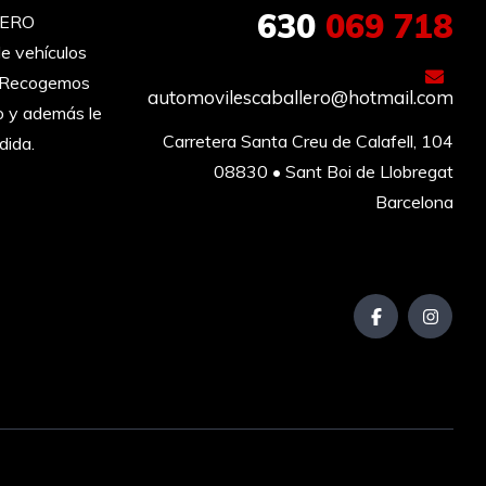
630
069 718
LERO
e vehículos
︎ Recogemos
automovilescaballero@hotmail.com
o y además le
Carretera Santa Creu de Calafell, 104

dida.
08830 • Sant Boi de Llobregat

Barcelona